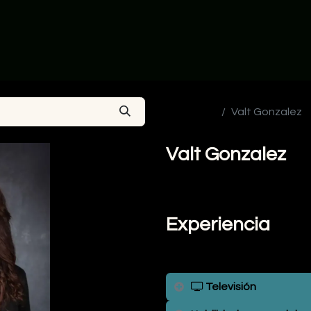
ia
Actores en Colombia
Talentos en Mexico
Sobre Nos
Ver todos
Valt Gonzalez
Valt Gonzalez
Experiencia
Televisión