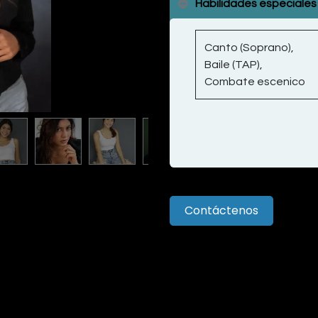
Habilidades especiales
Canto (Soprano),
Baile (TAP),
Combate escenico
Contáctenos