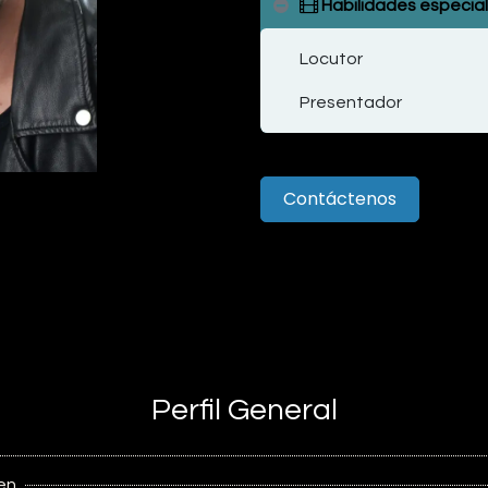
Habilidades especia
Locutor
Presentador
Contáctenos
Perfil General
en