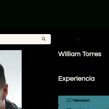
ia
Actores en Colombia
Talentos en Mexico
Sobre Nos
Ver todos
Actores en Col
William Torres
Experiencia
Televisión