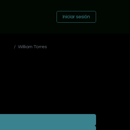
otros
Contáctenos
Novedades de los Talentos
Iniciar sesión
ombia
William Torres