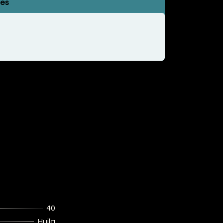
les
40
Huila